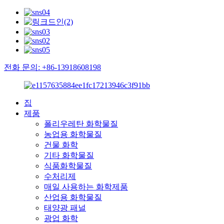
전화 문의: +86-13918608198
집
제품
폴리우레탄 화학물질
농업용 화학물질
건물 화학
기타 화학물질
식품화학물질
수처리제
매일 사용하는 화학제품
산업용 화학물질
태양광 패널
광업 화학