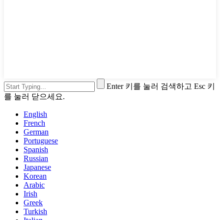
Enter 키를 눌러 검색하고 Esc 키
를 눌러 닫으세요.
English
French
German
Portuguese
Spanish
Russian
Japanese
Korean
Arabic
Irish
Greek
Turkish