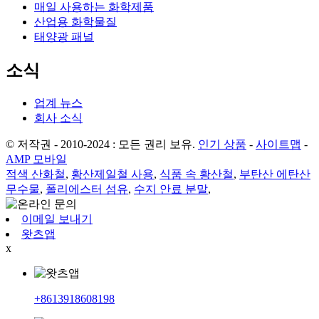
매일 사용하는 화학제품
산업용 화학물질
태양광 패널
소식
업계 뉴스
회사 소식
© 저작권 - 2010-2024 : 모든 권리 보유.
인기 상품
-
사이트맵
-
AMP 모바일
적색 산화철
,
황산제일철 사용
,
식품 속 황산철
,
부탄산 에탄산
무수물
,
폴리에스터 섬유
,
수지 안료 분말
,
이메일 보내기
왓츠앱
x
+8613918608198